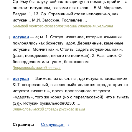
Ср. Ему бы, олуху, сейчас товарищу на помощь прийти... а
он стоит истуканом, глазами в затылок.... Б.М. Маркевич.
Бездна. 1, 13. Ср. Стремянный стоял неподвижно, как
истукан... М.И. Загоскин. Рославлев …
Большой толково-фразеологический словарь Михельсона
истукан
— а; м. 1. Статуя, изваяние, которым язычники
9
поклонялись как божеству; идол. Деревянные, каменные
истуканы. Молчит как и. Стоять, сидеть истуканом, как и.
(разг.; неподвижно; ничего не понимая). 2. Разг. сниж. О
бессердечном или тупом, бестолковом …
Энциклопедический словарь
истукан
— Заимств. из ст. сл. яз., где истуканъ «изваяние»
10
&LT; «вырезанный, высеченный» является страдат прич. от
истукати «изваять», преф. производного от тукати
«ударять», того же корня (но с перегласовкой), что и тыкать
(2)}}. Истукан буквально&#8230; …
Этимологический словарь русского языка
Страницы
Следующая
→