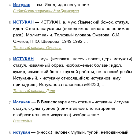
Истукан
— см. Идол, идолослужение …
4
Библейская энциклопедия Брокгауза
ИСТУКАН
— ИСТУКАН, а, муж. Языческий божок, статуя,
5
идол. Стоять истуканом (неподвижно, ничего не понимая;
разг.). Молчит как и. Толковый словарь Ожегова. С.И.
Ожегов, Н.Ю. Шведова. 1949 1992 …
Толковый словарь Ожегова
ИСТУКАН
— муж. (истюкать, насечь тюкая, церк. истукати)
6
статуя, изваянный образ, изображенье; болван; идол,
кумир, языческий божок круглой работы, не плоской резбы.
Истуканный, к истукану относящийся; истуканов, ему
принадлжщ. Истуканова головища.&#8230; …
Толковый словарь Даля
Истукан
— В Викисловаре есть статья «истукан» Истукан
7
статуя, скульптурное (примитивное с точки зрения
изобразительного искусства) изображение …
Википедия
истукан
— (иноск.) человек глупый, тупой, неподвижный
8