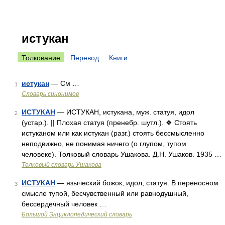
истукан
Толкование
Перевод
Книги
истукан
— См …
1
Словарь синонимов
ИСТУКАН
— ИСТУКАН, истукана, муж. статуя, идол
2
(устар.). || Плохая статуя (пренебр. шутл.). ❖ Стоять
истуканом или как истукан (разг.) стоять бессмысленно
неподвижно, не понимая ничего (о глупом, тупом
человеке). Толковый словарь Ушакова. Д.Н. Ушаков. 1935 …
Толковый словарь Ушакова
ИСТУКАН
— языческий божок, идол, статуя. В переносном
3
смысле тупой, бесчувственный или равнодушный,
бессердечный человек …
Большой Энциклопедический словарь